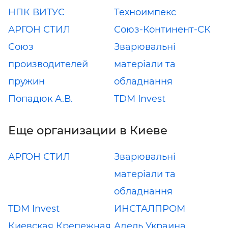
НПК ВИТУС
Техноимпекс
АРГОН СТИЛ
Союз-Континент-СК
Союз
Зварювальні
производителей
матеріали та
пружин
обладнання
Попадюк А.В.
TDM Invest
Еще организации в Киеве
АРГОН СТИЛ
Зварювальні
матеріали та
обладнання
TDM Invest
ИНСТАЛПРОМ
Киевская Крепежная
Адель Украина