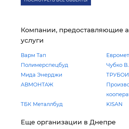
Компании, предоставляющие 
услуги
Варм Тап
Евроме
Полимерспецбуд
Чубко В.
Мида Энерджи
ТРУБО
АВМОНТАЖ
Произв
коопера
ТБК Металлбуд
KISAN
Еще организации в Днепре