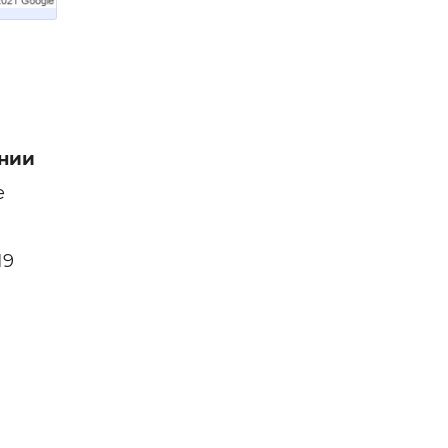
нии
е
19