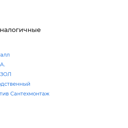
аналогичные
талл
А.
ИЗОЛ
одственный
тив Сантехмонтаж