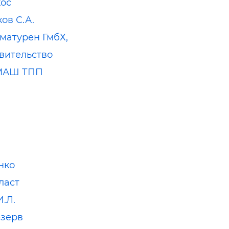
ос
ов С.А.
матурен ГмбХ,
вительство
МАШ ТПП
нко
ласт
И.Л.
зерв