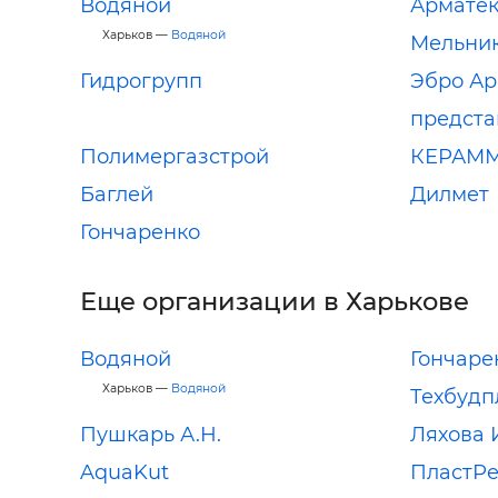
Водяной
Арматек
Харьков —
Водяной
Мельник
Гидрогрупп
Эбро Ар
предста
Полимергазстрой
КЕРАМ
Баглей
Дилмет
Гончаренко
Еще организации в Харькове
Водяной
Гончаре
Харьков —
Водяной
Техбудп
Пушкарь А.Н.
Ляхова 
AquaKut
ПластРе