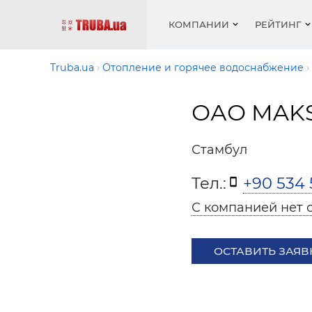
КОМПАНИИ
РЕЙТИНГ
Truba.ua
Отопление и горячее водоснабжение
ОАО MAKS
Котлы 
Отопле
Работа
Котлы 
Акции 
оборуд
водосн
резюм
оборуд
Новост
Стамбул
Запорн
Вентил
Вентил
Теплые
Рейтин
армату
Крепеж
Водопр
Тел.:
+90 534 
Фото
Матери
Радиат
С компанией нет 
Разное
Монтаж
Холод, 
Инфрак
оборуд
ОСТАВИТЬ ЗАЯВ
Полоте
Работа
ваканс