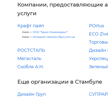
Компании, предоставляющие 
услуги
Крафт пайп
POrtus
Киев —
ООО "Баукс Инжиниринг"
ECO Ziv
Киев —
Интернет-магазин Baux.com.ua
Торговы
РОСТСТАЛЬ
Дизайн 
Мегасталь
Укрспец
Скобля А.Н.
Зеленый
Еще организации в Стамбуле
Дизайн Груп
СУПРАР