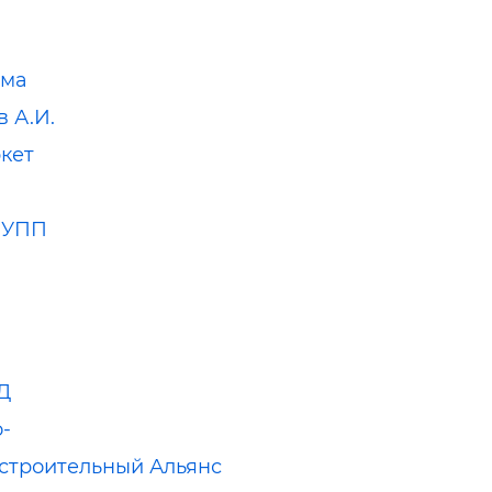
мма
 А.И.
кет
РУПП
Д
-
троительный Альянс