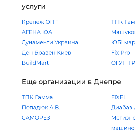
услуги
Крепеж ОПТ
ТПК Га
АГЕНА ЮА
Машуков
Дунаменти Украина
ЮБі мар
Ден Бравен Киев
Fix Pro
BuildMart
ОГУН Г
Еще организации в Днепре
ТПК Гамма
FIXEL
Попадюк А.В.
Диабаз 
САМОРЕЗ
Метизно
машинос