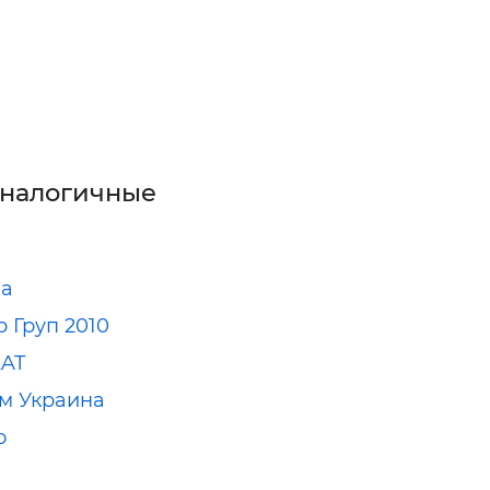
аналогичные
па
 Груп 2010
AT
м Украина
о