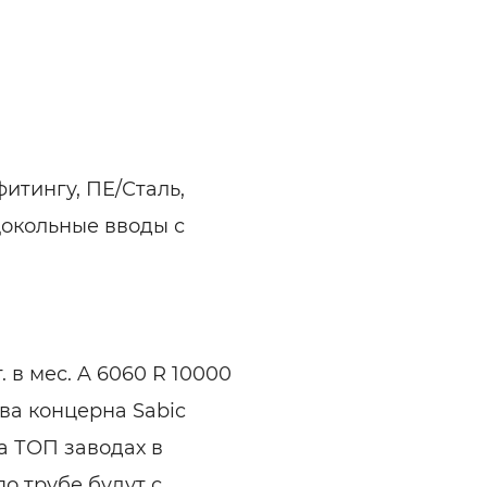
итингу, ПЕ/Сталь,
 цокольные вводы с
 в мес. A 6060 R 10000
ва концерна Sabic
а ТОП заводах в
о трубе будут с