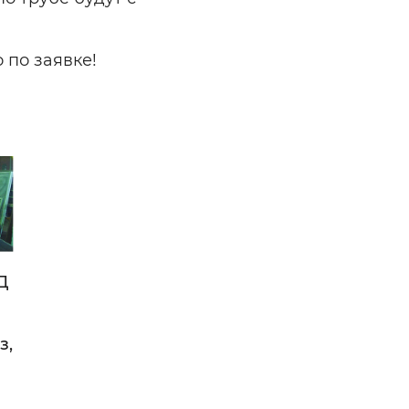
 по заявке!
Д
з,