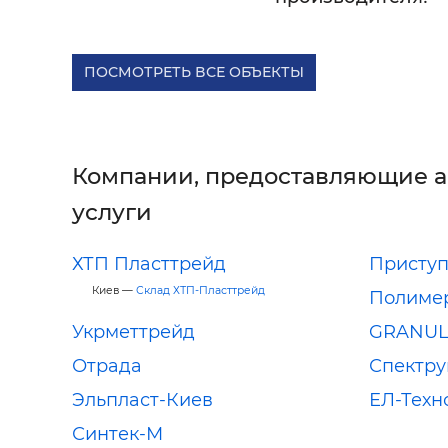
ПОСМОТРЕТЬ ВСЕ ОБЪЕКТЫ
Компании, предоставляющие 
услуги
ХТП Пласттрейд
Присту
Киев —
Склад ХТП-Пласттрейд
Полимер
Укрметтрейд
GRANUL
Отрада
Спектру
Эльпласт-Киев
ЕЛ-Техн
Синтек-М