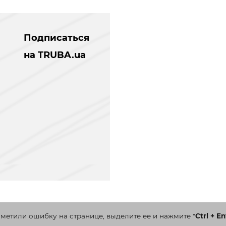
Подписаться
на TRUBA.ua
аметили ошибку на странице, выделите ее и нажмите
"
Ctrl + En