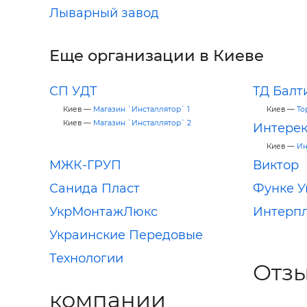
Лыварный завод
Еще организации в Киеве
СП УДТ
ТД Бал
Киев —
Магазин `Инсталлятор` 1
Киев —
То
Киев —
Магазин `Инсталлятор` 2
Интерек
Киев —
Ин
МЖК-ГРУП
Виктор
Санида Пласт
Функе У
УкрМонтажЛюкс
Интерпл
Украинские Передовые
Технологии
Отзы
компании