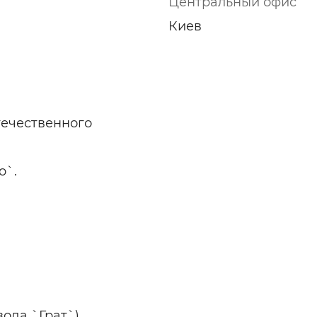
Центральный офис
Киев
течественного
o`.
вода `Грат`)