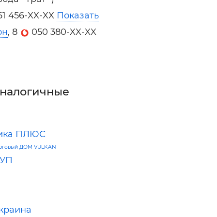
61 456-XX-XX
Показать
он
, 8
050 380-XX-XX
аналогичные
тика ПЛЮС
рговый ДОМ VULKAN
УП
краина