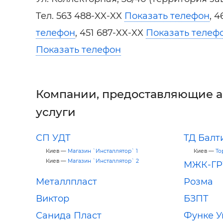
Тел.
563 488-XX-XX
Показать телефон
,
4
телефон
,
451 687-XX-XX
Показать телеф
Показать телефон
Компании, предоставляющие 
услуги
СП УДТ
ТД Бал
Киев —
Магазин `Инсталлятор` 1
Киев —
То
Киев —
Магазин `Инсталлятор` 2
МЖК-ГР
Металлпласт
Розма
Виктор
БЗПТ
Санида Пласт
Функе У