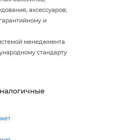
удования, аксессуаров;
 гарантийному и
системой менеджмента
ународному стандарту
аналогичные
ркет
иния