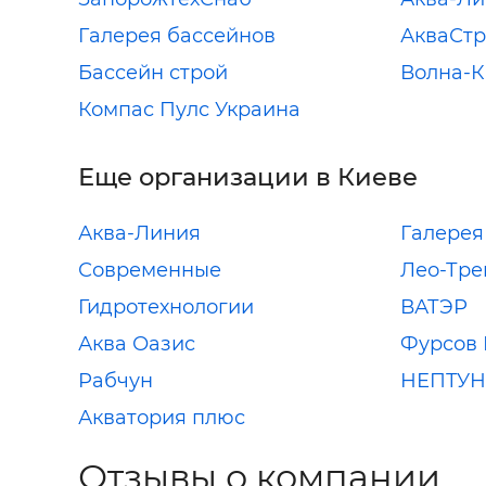
Галерея бассейнов
АкваСт
Бассейн строй
Волна-К
Компас Пулс Украина
Еще организации в Киеве
Аква-Линия
Галерея
Современные
Лео-Тре
Гидротехнологии
ВАТЭР
Аква Оазис
Фурсов В
Рабчун
НЕПТУН
Акватория плюс
Отзывы о компании