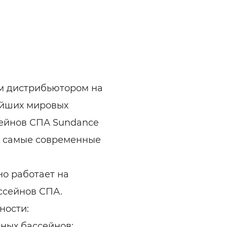
м дистрибьютором на
ейших мировых
ейнов СПА Sundance
м самые современные
но работает на
ссейнов СПА.
ности:
ных бассейнов;