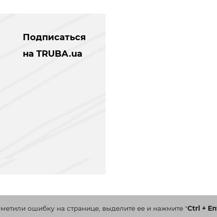
Подписаться
на TRUBA.ua
аметили ошибку на странице, выделите ее и нажмите
"
Ctrl + En