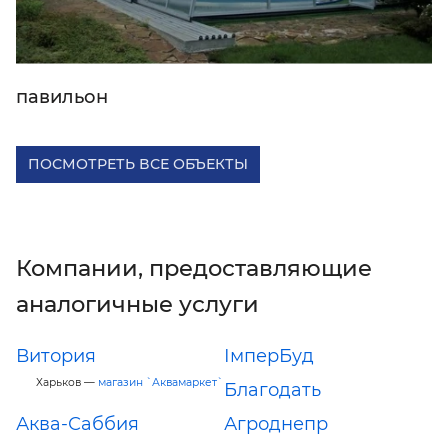
павильон
ПОСМОТРЕТЬ ВСЕ ОБЪЕКТЫ
Компании, предоставляющие
аналогичные услуги
Витория
ІмперБуд
Харьков —
магазин `Аквамаркет`
Благодать
Аква-Саббия
Агроднепр