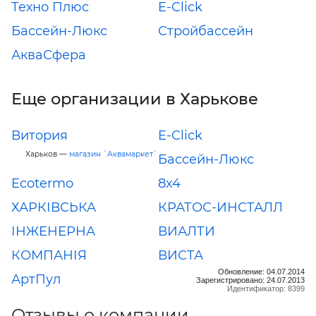
Техно Плюс
E-Click
Бассейн-Люкс
Стройбассейн
АкваСфера
Еще организации в Харькове
Витория
E-Click
Харьков —
магазин `Аквамаркет`
Бассейн-Люкс
Ecotermo
8x4
ХАРКІВСЬКА
КРАТОС-ИНСТАЛЛ
ІНЖЕНЕРНА
ВИАЛТИ
КОМПАНІЯ
ВИСТА
Обновление: 04.07.2014
АртПул
Зарегистрировано: 24.07.2013
Идентификатор: 8399
Отзывы о компании