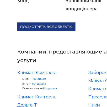
Конд
Зовнішній блок
кондиціонера
ПОСМОТРЕТЬ ВСЕ ОБЪЕКТЫ
Компании, предоставляющие 
услуги
Климат-Комплект
Заборск
Киев —
Кондишка
Макуха 
Ялта —
Кондишка
Климат
Севастополь —
Кондишка
Климат Контроль
Просол
Дельта-Т
Ники