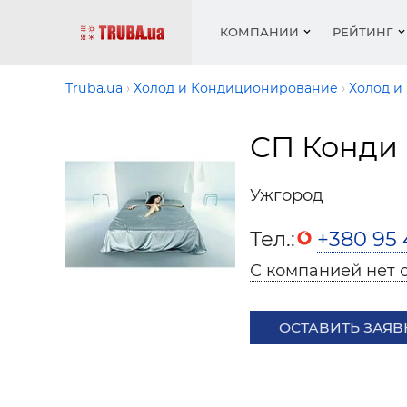
КОМПАНИИ
РЕЙТИНГ
Truba.ua
Холод и Кондиционирование
Холод и
СП Конди
Котлы 
Отопле
Работа
Котлы 
Акции 
оборуд
водосн
резюм
оборуд
Новост
Ужгород
Запорн
Вентил
Вентил
Теплые
Рейтин
армату
Крепеж
Водопр
Тел.:
+380 95 
Фото
Матери
Радиат
С компанией нет 
Разное
Монтаж
Холод, 
Инфрак
оборуд
ОСТАВИТЬ ЗАЯВ
Полоте
Работа
ваканс