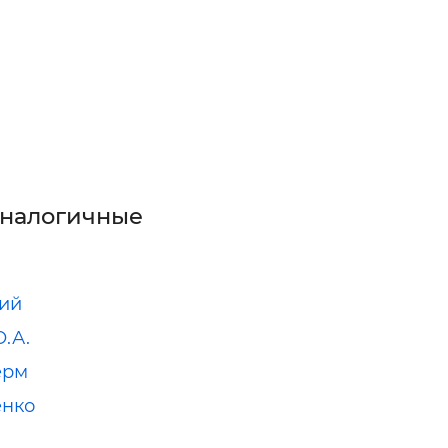
аналогичные
ий
О.А.
ерм
енко