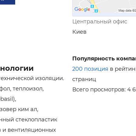
Центральный офис
Киев
Популярность компа
хнологии
200 позиция
в рейтин
ехнической изоляции.
страниц
фол, теплоизол,
Всего просмотров: 4 
asil),
зовер ким ал,
нный стеклопластик
в и вентиляционных