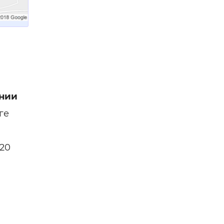
нии
ге
620