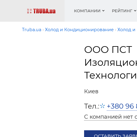
КОМПАНИИ
РЕЙТИНГ
Truba.ua
Холод и Кондиционирование
Холод и
ООО ПСТ
Котлы 
Отопле
Работа
Котлы 
Акции 
оборуд
водосн
резюм
оборуд
Изоляцио
Новост
Запорн
Вентил
Вентил
Теплые
Рейтин
Технолог
армату
Крепеж
Водопр
Фото
Матери
Радиат
Киев
Разное
Монтаж
Холод, 
Инфрак
Тел.:
+380 96 
оборуд
Полоте
С компанией нет 
Работа
ваканс
ОСТАВИТЬ ЗАЯВ