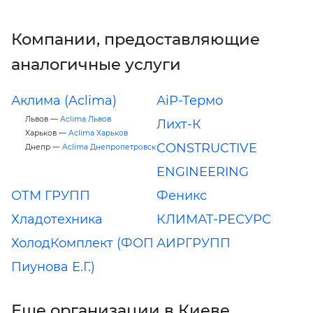
Компании, предоставляющие
аналогичные услуги
Аклима (Aclima)
АiР-Термо
Львов —
Aclima Львов
Лихт-К
Харьков —
Aclima Харьков
CONSTRUCTIVE
Днепр —
Aclima Днепропетровск
ENGINEERING
ОТМ ГРУПП
Феникс
Хладотехника
КЛИМАТ-РЕСУРС
ХолодКомплект (ФОП
АИРГРУПП
Пиунова Е.Г.)
Еще организации в Киеве