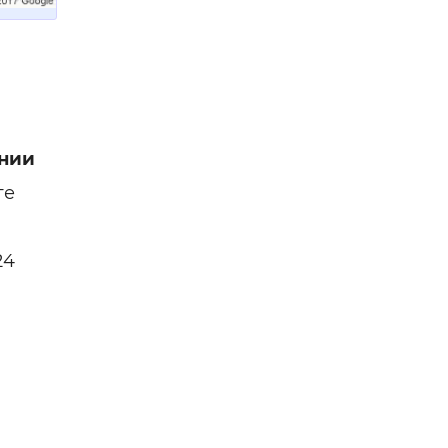
нии
ге
24