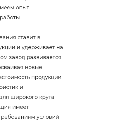
имеем опыт
работы.
вания ставит в
укции и удерживает на
дом завод развивается,
осваивая новые
бестоимость продукции
ристик и
для широкого круга
кция имеет
 требованиям условий