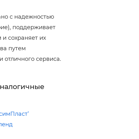
зано с надежностью
ерие), поддерживает
 и сохраняет их
ва путем
и отличного сервиса.
аналогичные
симПласт’
ленд