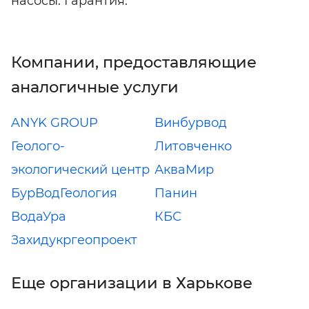
насосы. Гарантия.
Компании, предоставляющие
аналогичные услуги
ANYK GROUP
Винбурвод
Геолого-
Литовченко
экологический центр
АкваМир
БурВодГеология
Панин
ВодаУра
КБС
Захидукргеопроект
Еще организации в Харькове