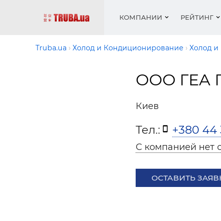
КОМПАНИИ
РЕЙТИНГ
Truba.ua
Холод и Кондиционирование
Холод и
ООО ГЕА 
Котлы 
Отопле
Работа
Котлы 
Акции 
оборуд
водосн
резюм
оборуд
Новост
Киев
Запорн
Вентил
Вентил
Теплые
Рейтин
армату
Крепеж
Водопр
Тел.:
+380 44 
Фото
Матери
Радиат
С компанией нет 
Разное
Монтаж
Холод, 
Инфрак
оборуд
ОСТАВИТЬ ЗАЯВ
Полоте
Работа
ваканс