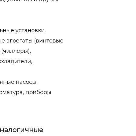
ьные установки.
ые агрегаты (винтовые
(чиллеры),
охладители,
дяные насосы.
арматура, приборы
аналогичные