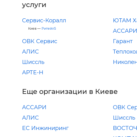
услуги
Сервис-Коралл
ЮТАМ Х
Киев —
Ритейл5
АССАР
ОВК Сервис
Гарант
АЛИС
Теплохо
Шиссль
Николен
АРТЕ-Н
Еще организации в Киеве
АССАРИ
ОВК Се
АЛИС
Шиссль
ЕС Инжиниринг
ВОСТОЧ