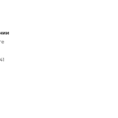
нии
ге
41