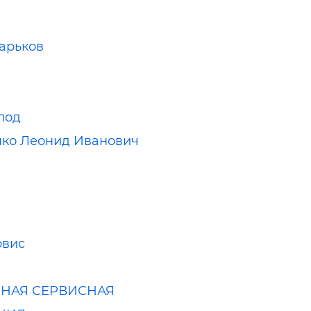
арьков
И
лод
ко Леонид Иванович
рвис
НАЯ СЕРВИСНАЯ