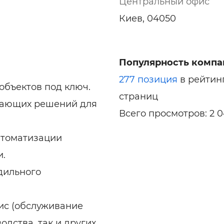
Центральный офис
Киев, 04050
Популярность компа
277 позиция
в рейтин
объектов под ключ.
страниц
гающих решений для
Всего просмотров: 2 0
втоматизации
и.
дильного
ис (обслуживание
дства, так и других