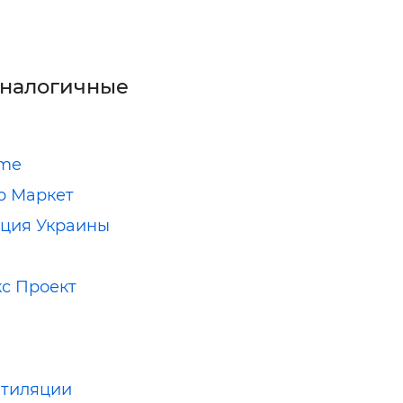
аналогичные
ome
р Маркет
ция Украины
с Проект
нтиляции