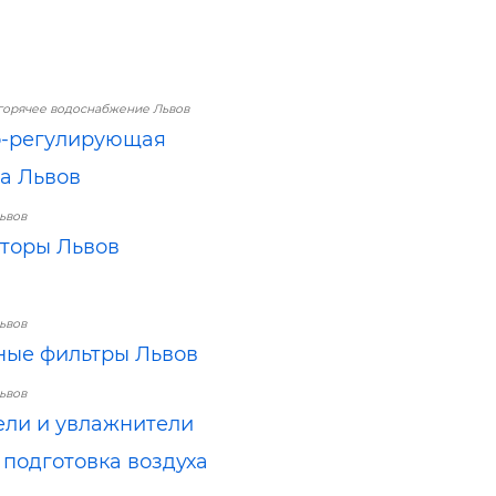
горячее водоснабжение Львов
о-регулирующая
а Львов
ьвов
торы Львов
ьвов
ые фильтры Львов
ьвов
ли и увлажнители
, подготовка воздуха