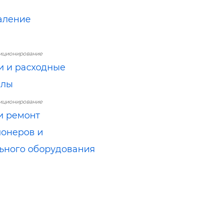
аление
диционирование
и и расходные
алы
диционирование
и ремонт
онеров и
ьного оборудования