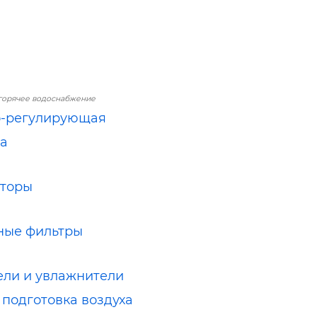
горячее водоснабжение
о-регулирующая
а
яторы
ные фильтры
ли и увлажнители
, подготовка воздуха