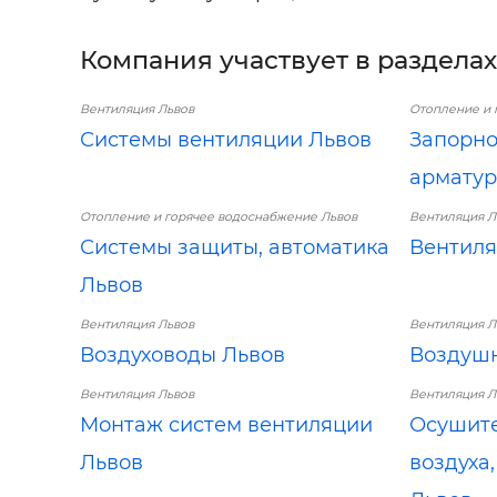
Компания участвует в разделах
Вентиляция Львов
Отопление и 
Системы вентиляции Львов
Запорн
арматур
Отопление и горячее водоснабжение Львов
Вентиляция Л
Системы защиты, автоматика
Вентиля
Львов
Вентиляция Львов
Вентиляция Л
Воздуховоды Львов
Воздушн
Вентиляция Львов
Вентиляция Л
Монтаж систем вентиляции
Осушите
Львов
воздуха