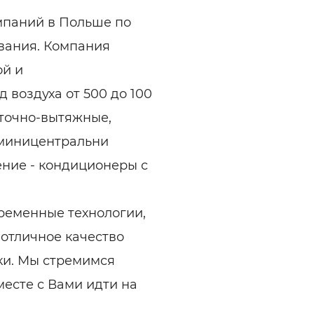
мпаний в Польше по
вания. Компания
ой и
воздуха от 500 до 100
иточно-вытяжные,
 миницентральни
ение - кондиционеры с
ременные технологии,
отличное качество
ки. Мы стремимся
есте с Вами идти на