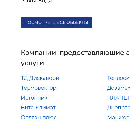
"Своя Вода"
ПОСМОТРЕТЬ ВСЕ ОБЪЕКТЫ
Компании, предоставляющие 
услуги
ТД Дискавери
Теплоси
Термовектор
Дозамех
Истопник
ПЛАНЕТ
Вита Климат
Днепрте
Оллтан плюс
Манжос