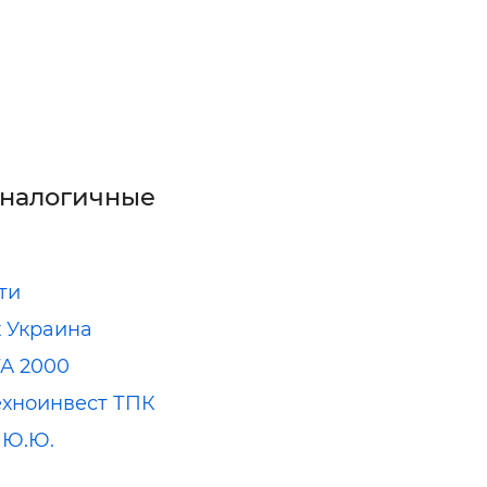
аналогичные
ти
 Украина
А 2000
хноинвест ТПК
 Ю.Ю.