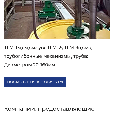
ТГМ-1м,см,смз,увс,ТГМ-2у,ТГМ-3п,смз, -
трубогибочные механизмы, труба:
Диаметром 20-160мм.
ПОСМОТРЕТЬ ВСЕ ОБЪЕКТЫ
Компании, предоставляющие