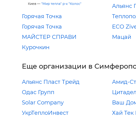
Киев —
"Мир тепла" р-к "Колос"
Альянс 
Горячая Точка
Теплопо
Горячая Точка
ECO Ziv
МАЙСТЕР СПРАВИ
Мацай
Курочкин
Еще организации в Симфероп
Альянс Пласт Трейд
Амид-С
Одас Групп
Цитадел
Solar Company
Ваш До
УкрТеплоИнвест
Хай Тек