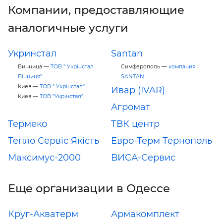
Компании, предоставляющие
аналогичные услуги
Укринстал
Santan
Винница —
ТОВ " Укрінстал
Симферополь —
компания
Вінниця"
SANTAN
Киев —
ТОВ " Укрінстал"
Ивар (IVAR)
Киев —
ТОВ "Укрінстал"
Агромат
Термеко
ТВК центр
Тепло Сервіс Якість
Евро-Терм Тернополь
Максимус-2000
ВИСА-Сервис
Еще организации в Одессе
Круг-Акватерм
Армакомплект