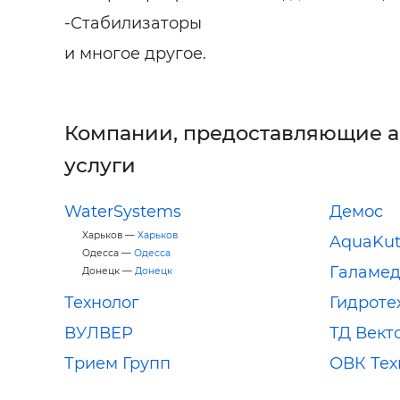
-Стабилизаторы
и многое другое.
Компании, предоставляющие 
услуги
WaterSystems
Демос
Харьков —
Харьков
AquaKu
Одесса —
Одесса
Галамед
Донецк —
Донецк
Технолог
Гидроте
ВУЛВЕР
ТД Вект
Трием Групп
ОВК Тех