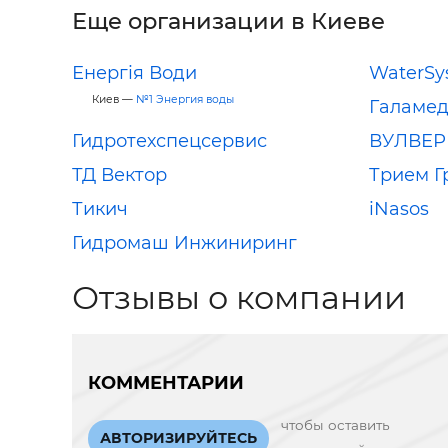
Еще организации в Киеве
Енергія Води
WaterSy
Киев —
№1 Энергия воды
Галамед
Гидротехспецсервис
ВУЛВЕР
ТД Вектор
Трием Г
Тикич
iNasos
Гидромаш Инжиниринг
Отзывы о компании
КОММЕНТАРИИ
чтобы оставить
АВТОРИЗИРУЙТЕСЬ