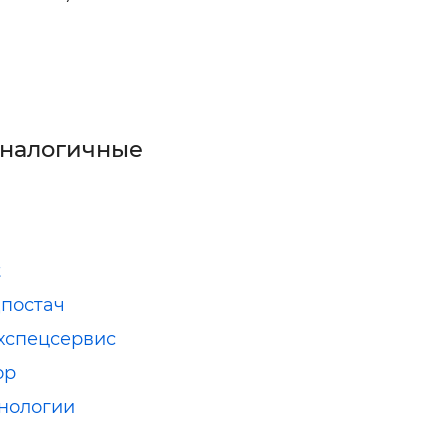
аналогичные
t
постач
хспецсервис
ор
нологии