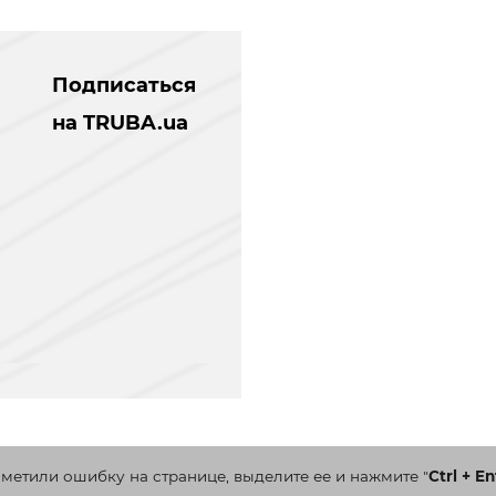
Подписаться
на TRUBA.ua
аметили ошибку на странице, выделите ее и нажмите
"
Ctrl + En