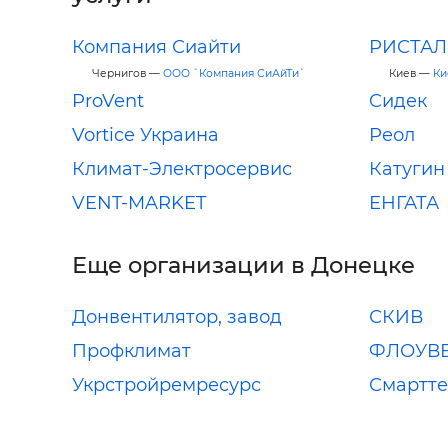
Компания Сиайти
РИСТАЛ
Чернигов —
ООО `Компания СиАйТи`
Киев —
Ки
ProVent
Cидек
Vortice Украина
Реол
Климат-Электросервис
Катугин
VENT-MARKET
ЕНГАТА
Еще организации в Донецке
Донвентилятор, завод
СКИВ
Профклимат
ФЛОУВЕ
Укрстройремресурс
Смартте