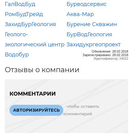
ГалВодБуд
Бурводсервис
РомБудТрейд
Аква-Мар
ЗахидБурГеология
Бурение Скважин
Геолого-
БурВодГеология
экологический центр
Захидукргеопроект
Обновление: 28.02.2018
Водобур
Зарегистрировано: 28.02.2018
Идентификатор: 24022
Отзывы о компании
КОММЕНТАРИИ
чтобы оставить
АВТОРИЗИРУЙТЕСЬ
комментарий