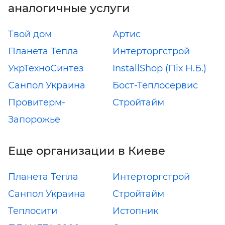
аналогичные услуги
Твой дом
Артис
Планета Тепла
Интерторгстрой
УкрТехноСинтез
InstallShop (Піх Н.Б.)
Санпол Украина
Бост-Теплосервис
Провитерм-
Стройтайм
Запорожье
Еще организации в Киеве
Планета Тепла
Интерторгстрой
Санпол Украина
Стройтайм
Теплосити
Истопник