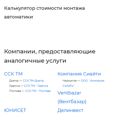
Калькулятор стоимости монтажа
автоматики
Компании, предоставляющие
аналогичные услуги
ССК ТМ
Компания Сиайти
Днепр —
ССК ТМ-Днепр
Чернигов —
ООО `Компания
Одесса —
CCК ТМ - Одесса
СиАйТи`
Полтава —
ССК ТМ - Полтава
Ventbazar
(Вентбазар)
ЮНИСЕТ
Делинвест