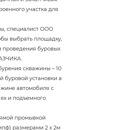
троенного участка для
ны, специалист ООО
обы выбрать площадку,
и проведения буровых
КАЗЧИКА.
урения скважины – 10
й буровой установки а
ажине автомобиля с
аях и подъемного
рямой промывкой
пф) размерами 2 х 2м