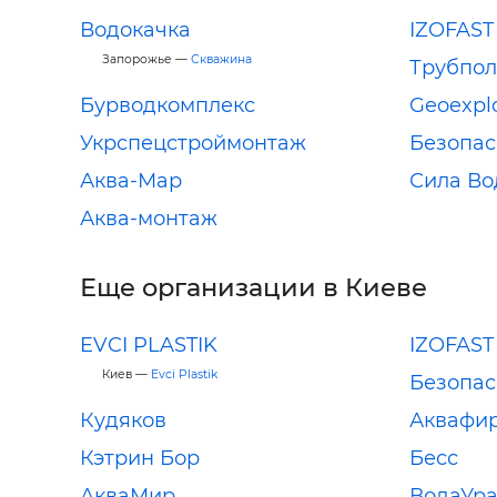
Водокачка
IZOFAST
Запорожье —
Скважина
Трубпо
Бурводкомплекс
Geoexpl
Укрспецстроймонтаж
Безопас
Аква-Мар
Сила В
Аква-монтаж
Еще организации в Киеве
EVCI PLASTIK
IZOFAST
Киев —
Evci Plastik
Безопас
Кудяков
Аквафи
Кэтрин Бор
Бесс
АкваМир
ВодаУр