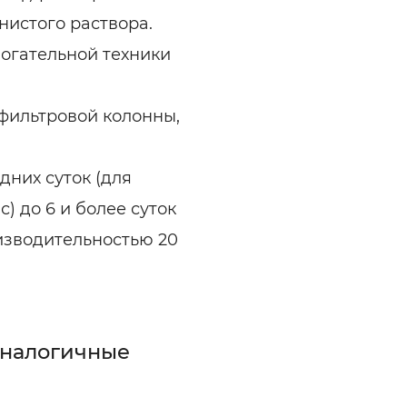
нистого раствора.
огательной техники
фильтровой колонны,
дних суток (для
) до 6 и более суток
изводительностью 20
аналогичные