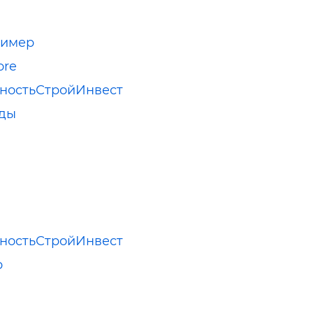
лимер
ore
ностьСтройИнвест
оды
ностьСтройИнвест
р
а