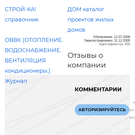
СТРОЙ-КА!
ДОМ каталог
справочник
проектов жилых
домов
Обновление: 12.07.2006
ОВВК (ОТОПЛЕНИЕ.
Зарегистрировано: 11.12.2005
Идентификатор: 800
ВОДОСНАБЖЕНИЕ.
Отзывы о
ВЕНТИЛЯЦИЯ
компании
кондиционеры.)
Журнал
КОММЕНТАРИИ
АВТОРИЗИРУЙТЕСЬ
ос
ко