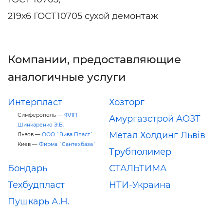
219х6 ГОСТ10705 сухой демонтаж
Компании, предоставляющие
аналогичные услуги
Интерпласт
Хозторг
Симферополь —
ФЛП
Амургазстрой АОЗТ
Шинкаренко Э.В.
Метал Холдинг Львів
Львов —
ООО `Вива Пласт`
Киев —
Фирма `Сантехбаза`
Трубполимер
Бондарь
СТАЛЬТИМА
Техбудпласт
НТИ-Украина
Пушкарь А.Н.