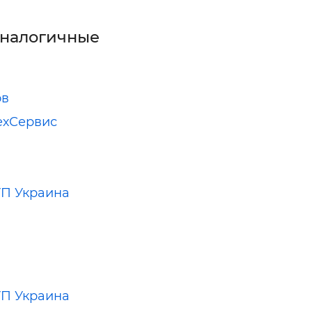
аналогичные
ов
ехСервис
П Украина
П Украина