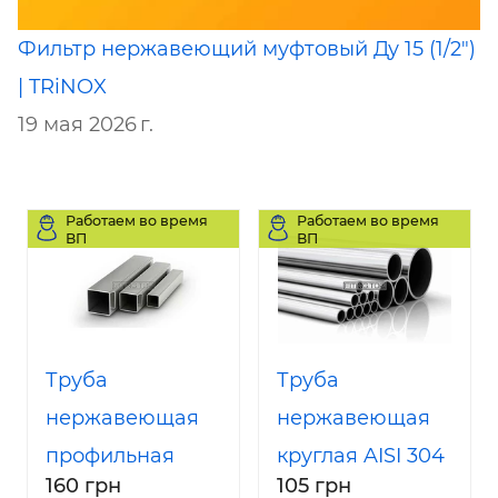
Фильтр нержавеющий муфтовый Ду 15 (1/2")
| TRiNOX
19 мая 2026 г.
Работаем во время
Работаем во время
ВП
ВП
Труба
Труба
нержавеющая
нержавеющая
профильная
круглая AISI 304
160 грн
105 грн
20*20 мм AISI
18*1,5 мм DIN