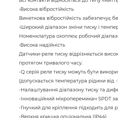
Всі контакти відносяться до типу «миттєв
•Висока вібростійкість
Виняткова вібростійкість забезпечує б
•Широкий діапазон зміни тиску і темпе
Номенклатура охоплює робочий діапазон в
•Висока надійність
Датчики-реле тиску відрізняється висок
протягом тривалого часу.
-Q серія реле тиску можуть бути викорис
(допускається температура рідини від -2
-Налаштування діапазону тиску та диф
-Інноваційний мікроперемикач SPDT з
-Гнучкий для кріплення підходить для р
-Верхня кришка опціональна (IP44)