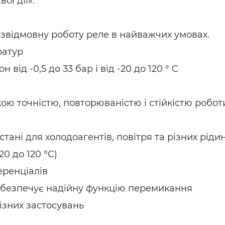
ої дії».
езвідмовну роботу реле в найважчих умовах.
ратур
ід -0,5 до 33 бар і від -20 до 120 ° C
ою точністю, повторюваністю і стійкістю робот
тані для холодоагентів, повітря та різних ріди
0 до 120 °C)
еренціалів
абезпечує надійну функцію перемикання
ізних застосувань