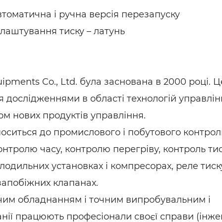
Автоматична і ручна версія перезапуску
алаштування тиску – латунь
ipments Co., Ltd. була заснована в 2000 році. Ц
я дослідженнями в області технологій управлін
м нових продуктів управління.
дноситься до промислового і побутового контро
нтролю часу, контролю перегріву, контроль тис
лодильних установках і компресорах, реле тиск
 запобіжних клапанах.
им обладнанням і точним випробувальним і
нії працюють професіонали своєї справи (інже