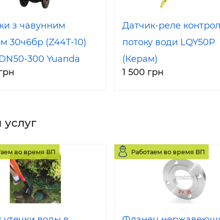
ки з чавунним
Датчик-реле контро
м 30ч6бр (Z44Т-10)
потоку води LQY50P
DN50-300 Yuanda
(Керам)
 грн
1 500 грн
 Group.
 услуг
таем во время ВП
Работаем во время ВП
 утечки воды в
Фланец нержавеющ