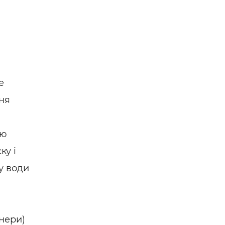
е
ня
лю
ку і
у води
нери)