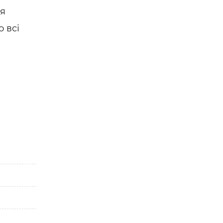
ля
 всі