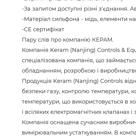
-За запитом доступні різні з'єднання. 
-Матеріал сильфона - мідь, елементи н
-CE сертифікат
Пару слів про компанію КЕРАМ.
Компанія Keram (Nanjing) Controls & Equ
спеціалізована компанія, що займаєтьс
обладнанням, розробкою і виробництво
Продукція Keram (Nanjing) Controls ві
безпеки газу, контролю температури, ко
температури, що використовується в хо
і всіляких електромагнітних клапанах і
Компанія оснащена сучасним виробнич
вимірювальним устаткуванням. В компа