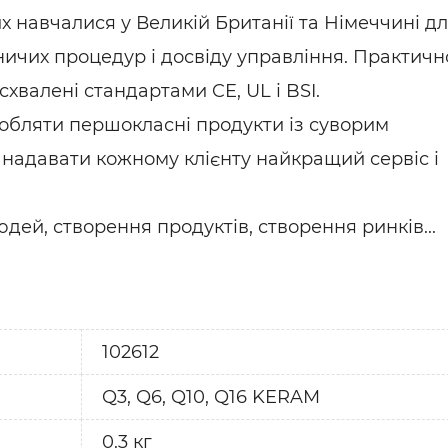
их навчалися у Великій Британії та Німеччині д
ичих процедур і досвіду управління. Практично
хвалені стандартами CE, UL і BSI.
робляти першокласні продукти із суворим
 надавати кожному клієнту найкращий сервіс і
дей, створення продуктів, створення ринків...
102612
Q3, Q6, Q10, Q16 KERAM
0.3 кг