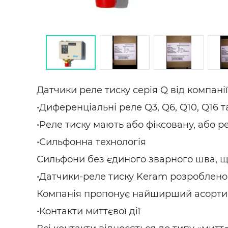
Датчики реле тиску серія Q від компанії
•Диференціальні реле Q3, Q6, Q10, Q16 т
•Реле тиску мають або фіксовану, або р
•Сильфонна технологія
Сильфони без єдиного зварного шва, щ
•Датчики-реле тиску Keram розроблено
Компанія пропонує найширший асортиме
•Контакти миттєвої дії