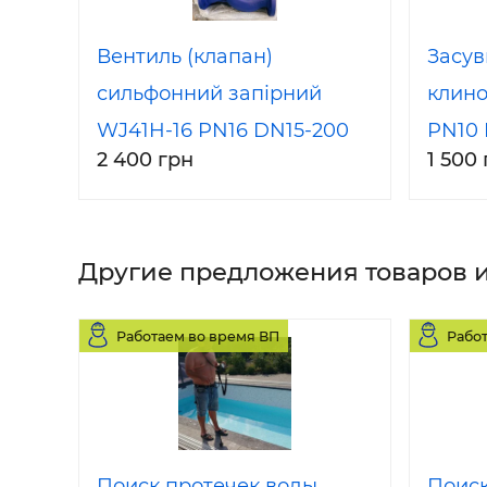
Вентиль (клапан)
Засув
сильфонний запірний
клино
WJ41H-16 PN16 DN15-200
PN10 
2 400 грн
1 500
Valve
Другие предложения товаров и
Работаем во время ВП
Рабо
Поиск протечек воды
Поиск