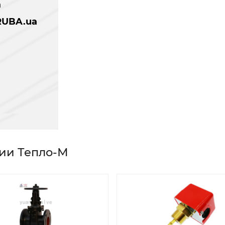
а
RUBA.ua
нии Тепло-М