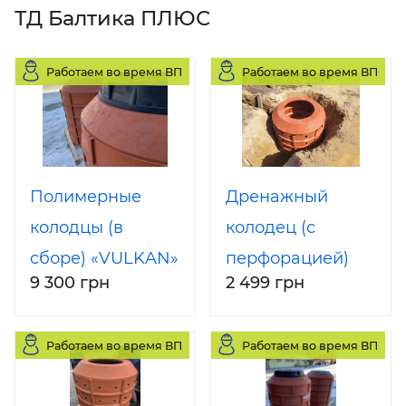
ТД Балтика ПЛЮС
Работаем во время ВП
Работаем во время ВП
Полимерные
Дренажный
колодцы (в
колодец (с
сборе) «VULKAN»
перфорацией)
9 300 грн
2 499 грн
Ø 1000 мм 25
VULKAN DN 1000,
тонн
25 тонн (цена
Работаем во время ВП
Работаем во время ВП
указана за кільце
h - 200 mm)