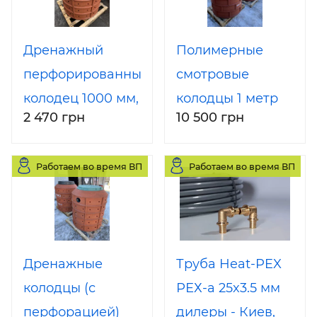
Дренажный
Полимерные
перфорированный
смотровые
колодец 1000 мм,
колодцы 1 метр
2 470 грн
10 500 грн
25 тонн (цена
(25 тонн)
указана за h -
Работаем во время ВП
Работаем во время ВП
200 mm)
Дренажные
Труба Heat-PEX
колодцы (с
РЕХ-а 25x3.5 мм
перфорацией)
дилеры - Киев,