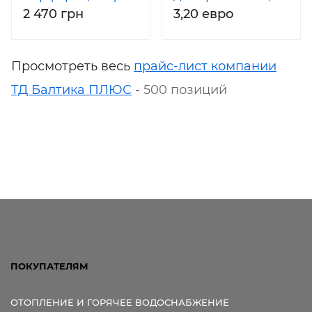
2 470 грн
3,20 евро
VULKAN 1000 мм
Ровно, Винница,
25 тонн (цена
Житомир,
указана за
Черкассы
Просмотреть весь
прайс-лист компании
кольцо h – 200
ТД Балтика ПЛЮС
-
500 позиций
mm)
ПОКУПАТЕЛЯМ
ОТОПЛЕНИЕ И ГОРЯЧЕЕ ВОДОСНАБЖЕНИЕ