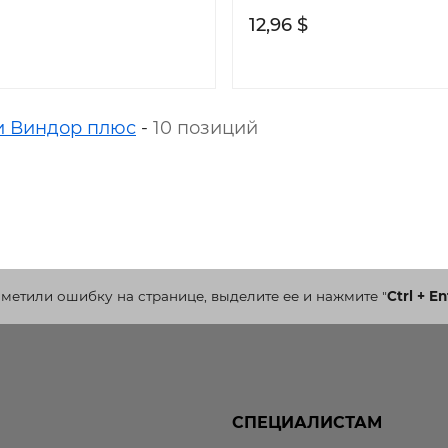
12,96 $
и Виндор плюс
-
10 позиций
аметили ошибку на странице, выделите ее и нажмите
"
Ctrl + En
СПЕЦИАЛИСТАМ