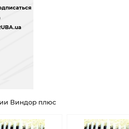
одписаться
а
RUBA.ua
нии Виндор плюс