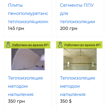
Плиты
Сегменты ППУ
пенополиуретановые
для
теплоизоляционные
теплоизоляции
145 грн
200 грн
трубопроводов
Работаем во время ВП
Работаем во время ВП
Теплоизоляция
Теплоизоляция
методом
методом
напыления
напыления
350 грн
350 $
пенополиуретана
пенополиуретана