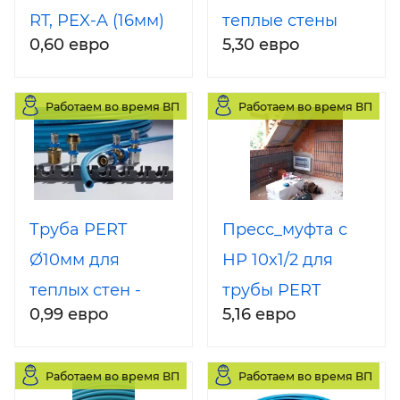
RT, PEX-A (16мм)
теплые стены
0,60 евро
5,30 евро
(пол) PERT Ø10мм
(PipeLife)
Работаем во время ВП
Работаем во время ВП
Труба PERT
Пресс_муфта с
Ø10мм для
НР 10x1/2 для
теплых стен -
трубы PERT
0,99 евро
5,16 евро
полов (Теплые
Ø10мм ((теплые
стены) Киев,
стены))
Работаем во время ВП
Работаем во время ВП
Хмельницкий,