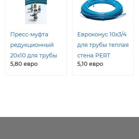
Винница,
Житомир, Днепр
Пресс-муфта
Евроконус 10х3/4
редукционный
для трубы теплая
20х10 для трубы
стена PERT
5,80 евро
5,10 евро
PERT Ø10мм
Ø10мм (PipeLife)
(Теплые стены)