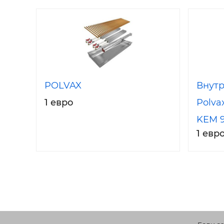
POLVAX
Внутр
1 евро
Polva
KEM 9
1 евр