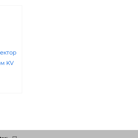
ектор
ом KV