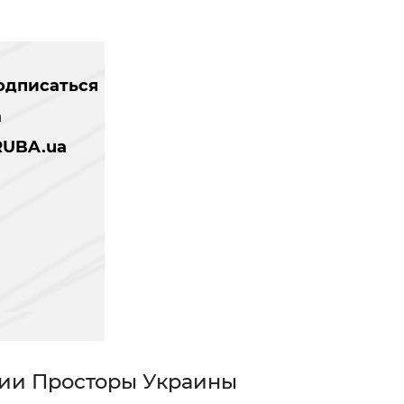
одписаться
а
RUBA.ua
нии Просторы Украины