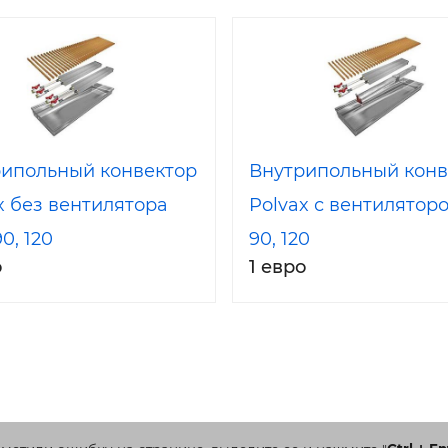
ипольный конвектор
Внутрипольный конв
x без вентилятора
Polvax с вентилятор
0, 120
90, 120
о
1 евро