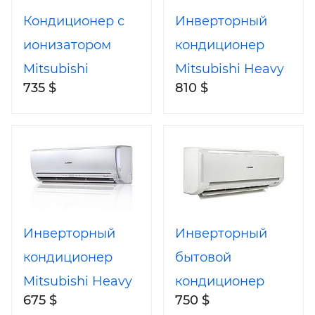
Кондиционер с
Инверторный
ионизатором
кондиционер
Mitsubishi
Mitsubishi Heavy
735 $
810 $
SRK40HG-
SRK35QA-
S/SRC40HG-S
S/SRC35QA-S
Инверторный
Инверторный
кондиционер
бытовой
Mitsubishi Heavy
кондиционер
675 $
750 $
SRK25QA-
Mitsubishi Heavy