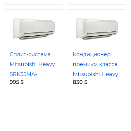
S/SRC25QA-S
SRK20MA-
S/SRC20MA-S
Сплит-система
Кондиционер
Mitsubishi Heavy
премиум класса
SRK35MA-
Mitsubishi Heavy
995 $
830 $
S/SRC35MA-S
SRK25MA-
S/SRC25MA-S