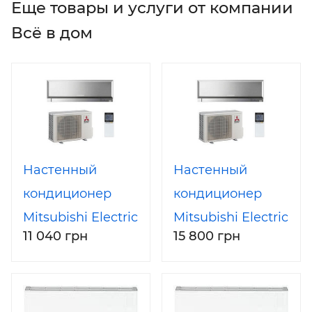
Еще товары и услуги от компании
Всё в дом
Настенный
Настенный
кондиционер
кондиционер
Mitsubishi Electric
Mitsubishi Electric
11 040 грн
15 800 грн
MSZ-
MSZ-
EF35VES/MUZ-
EF50VES/MUZ-
EF35VE
EF50VE