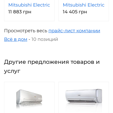
Mitsubishi Electric
Mitsubishi Electric
11 883 грн
14 405 грн
MSZ-
MSZ-
GE42VA/MUZ-
GE50VA/MUZ-
GE42VA
GE50VA
Просмотреть весь
прайс-лист компании
Всё в дом
-
10 позиций
Другие предложения товаров и
услуг